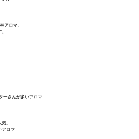
い神アロマ
。
す
。
ターさんが多い
アロマ
人気
。
いアロマ