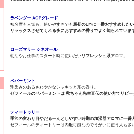
ラベンダー AOPグレード
知名度も人気も、使いやすさでも
最初の1本に一番おすすめした
リラックスさせてくれる夜におすすめの香りでよく知られていま
ローズマリー シネオール
朝活やお仕事のスタート時に使いたい
リフレッシュ系
アロマ。
ペパーミント
馴染みのあるさわやかなシャキッと系の香り。
ゼフィールのペパーミントは 秋ちゃん先生直伝の使い方でリピー
ティートゥリー
季節の変わり目やだるーんとしやすい時期の加湿器アロマに一番
ゼフィールのティートリーは内服可能なのでうがいに使う人も多