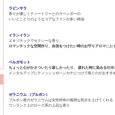
ラビンサラ
香りが優しくティートリーとのラベンダーの
いいとこどりのようなコアなファンが多い精油
イランイラン
エキゾチックでセクシーな香り。
ロマンチックな空間作り、自信をつけたい時のお守りアロマ
にお
ベルガモット
ちょっと心がかさついたり寂しかったり、 疲れた時に染みる
柑橘
メンタルアップにティッシュやハンカチにつけて嗅ぐのがおすす
ゼラニウム （ブルボン）
ブルボン産のゼラニウムは女性特有の複雑な気分を上げてくれる
ワンランク上のローズ系の上品な香り