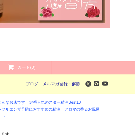
カート(0)
ブログ
メルマガ登録・解除
こんなお店です
定番人気のスター精油Best10
ンフルエンザ予防におすすめの精油
アロマの香るお風呂
ート
１０★