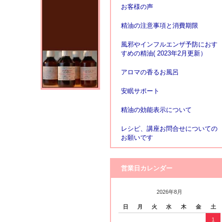
お客様の声
精油の注意事項と消費期限
風邪やインフルエンザ予防におす
すめの精油( 2023年2月更新）
アロマの香るお風呂
安眠サポート
精油の効能表示について
レシピ、講座お問合せについての
お願いです
営業日カレンダー
2026年8月
日
月
火
水
木
金
土
1