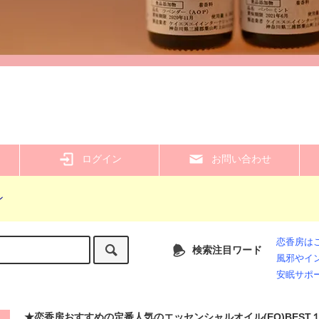
ログイン
お問い合わせ
ン
恋香房は
検索注目ワード
風邪やイ
安眠サポ
★恋香房おすすめの定番人気のエッセンシャルオイル(EO)BEST