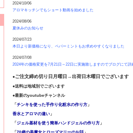
2024/10/06
アロマキッチンでもショート動画を始めました
2024/08/06
夏休みのお知らせ
2024/07/23
本日より新価格になり、ペパーミントもお求めやすくなりました
2024/07/08
2024年の価格変更を7月21日～22日に実施致しますのでブログに
ご注文締め切り日月曜日→出荷日木曜日でございます
●
●
送料は地域別でございます
●
最新のyoutubeチャンネル
「
チンキを使った手作り化粧水の作り方
」
香水とアロマの違い
」
「
ジェル基材を使う簡単ハンドジェルの作り方
」
「
70歳の美魔女とローズマリーのお話
」