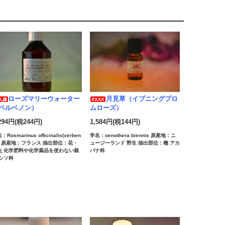
ローズマリーウォーター
月見草（イブニングプロ
ベルベノン）
ムローズ）
294円(税244円)
1,584円(税144円)
：Rosmarinus officinalis(verben
学名：oenothera biennis 原産地：ニ
n) 原産地：フランス 抽出部位：花・
ュージーランド 野生 抽出部位：種 アカ
先 化学肥料や化学薬品を使わない栽
バナ科
 シソ科