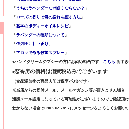
「
うちのラベンダーなぜ眠くならない？
」
「
ローズの香りで目の疲れを癒す方法
」
「
基本のボディーオイルレシピ
」
「
ラベンダーの種類について
」
「
低気圧に甘い香り
」
「
アロマで作る殺菌スプレー
」
●
ハンドクリームジプシーの方にお勧め動画です→
こちら
あずき
恋香房の価格は消費税込みでございます
●
（食品添加物の商品★印は税率が8％です）
※当店からの受付メール、メールマガジン等が届きません場合
迷惑メール設定になっている可能性がございますのでご確認頂け
わからない場合は09030692892にメッセージをよろしくお願い