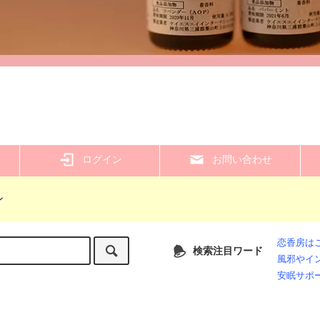
ログイン
お問い合わせ
ン
恋香房は
検索注目ワード
風邪やイ
安眠サポ