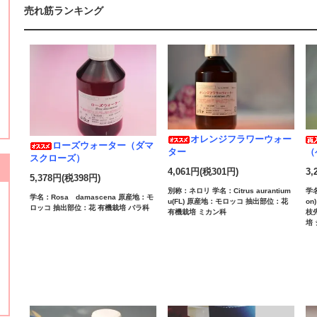
売れ筋ランキング
オレンジフラワーウォー
ローズウォーター（ダマ
ター
（
スクローズ）
4,061円(税301円)
3,
5,378円(税398円)
別称：ネロリ 学名：Citrus aurantium
学名
学名：Rosa damascena 原産地：モ
u(FL) 原産地：モロッコ 抽出部位：花
o
ロッコ 抽出部位：花 有機栽培 バラ科
有機栽培 ミカン科
枝
培